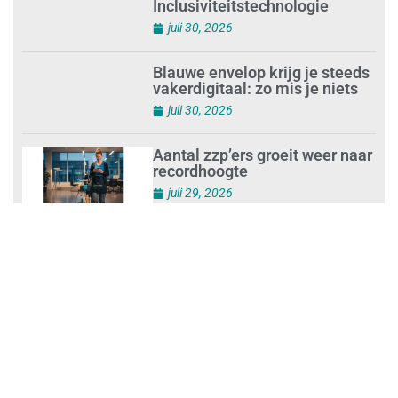
Mkb-subsidie
Inclusiviteitstechnologie
juli 30, 2026
Blauwe envelop krijg je steeds
vakerdigitaal: zo mis je niets
juli 30, 2026
Aantal zzp’ers groeit weer naar
recordhoogte
juli 29, 2026
Uitdagingen voor het MKB:
‘slim werken en sterk
ondernemen’
juli 29, 2026