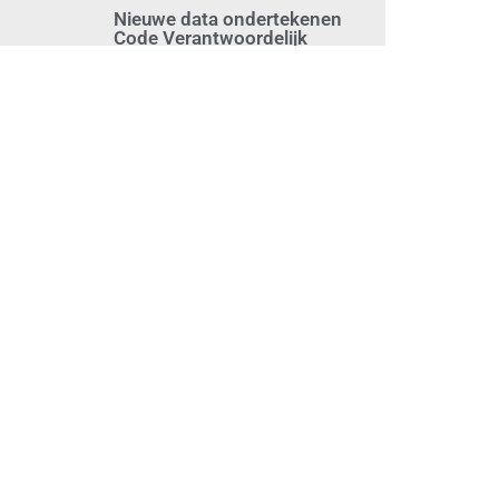
Nieuwe data ondertekenen
Code Verantwoordelijk
Marktgedrag
juli 28, 2026
Geheugensteuntje voor
werkgevers: nieuwe cao van
is reeds van kracht in
schoonmaakbranche
juli 27, 2026
Schoonmaakbranche blijft
volop kansen bieden:
personeel nog altijd hard
nodig
juli 27, 2026
‘Nulurencontract niet meer
mogelijk’
juli 27, 2026