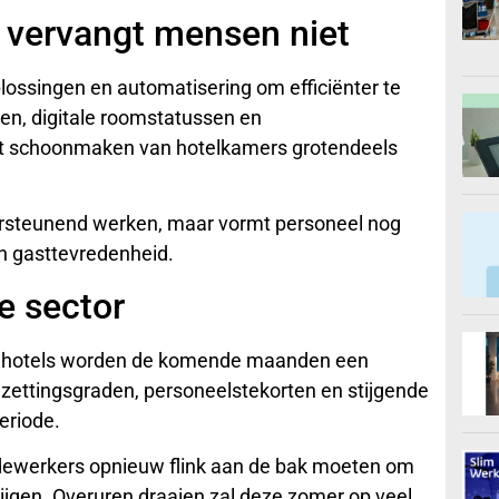
 vervangt mensen niet
plossingen en automatisering om efficiënter te
n, digitale roomstatussen en
het schoonmaken van hotelkamers grotendeels
rsteunend werken, maar vormt personeel nog
 en gasttevredenheid.
e sector
 in hotels worden de komende maanden een
ezettingsgraden, personeelstekorten en stijgende
eriode.
ewerkers opnieuw flink aan de bak moeten om
ijgen. Overuren draaien zal deze zomer op veel