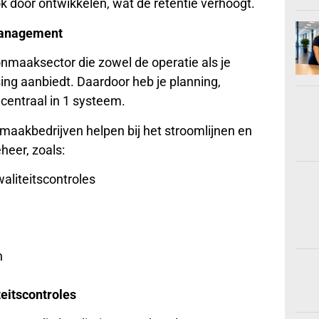
 ook door ontwikkelen, wat de retentie verhoogt.
management
oonmaaksector die zowel de operatie als je
ing aanbiedt. Daardoor heb je planning,
 centraal in 1 systeem.
maakbedrijven helpen bij het stroomlijnen en
heer, zoals:
waliteitscontroles
n
teitscontroles