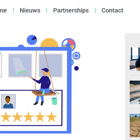
me
Nieuws
Partnerships
Contact