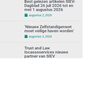
Best gelezen artikelen SIEV-
Dagblad 26 juli 2026 tot en
met 1 augustus 2026
augustus 2, 2026
‘Nieuwe Zelfstandigenwet
moet veilige haven worden’
augustus 2, 2026
Trust and Law
Incassoservices nieuwe
partner van SIEV
augustus 2, 2026
Loonafspraken in nieuwe
cao’s zijn ruim boven drie
procent
augustus 1, 2026
Opnieuw SIEV-keurmerk voor
schoonmaakbedrijf Klien na