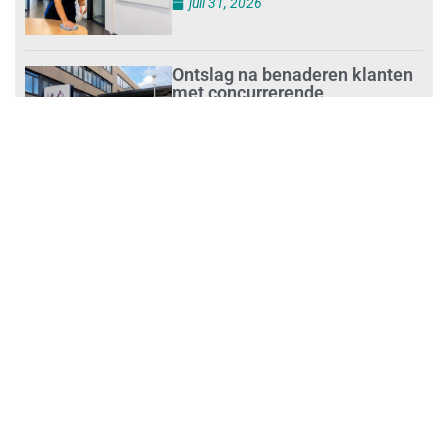
juli 31, 2026
Ontslag na benaderen klanten
met concurrerende
schoonmaakdiensten
juli 31, 2026
Aantal nieuwe
schoonmaakbedrijven groeit,
terwijl minder ondernemingen
stoppen
juli 30, 2026
Mkb-subsidie
Inclusiviteitstechnologie
juli 30, 2026
Blauwe envelop krijg je steeds