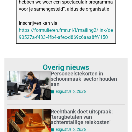
hebben we weer een spectaculair programma
voor je samengesteld”, aldus de organisatie
Inschrijven kan via
https://formulieren.fmn.nl/l/mailing2/link/de
90527a-f433-4fb4-afec-d869c6aaa8ff/150
Overig nieuws
Personeelstekorten in
schoonmaak-sector houden
aan
augustus 6, 2026
Rechtbank doet uitspraak:
’terugbetalen van
achterstallige reiskosten’
augustus 6, 2026