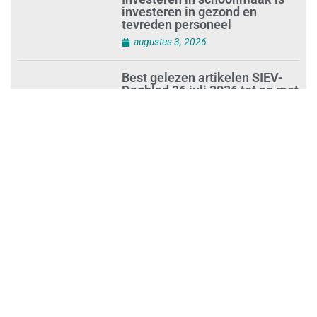
Investeren in schoonmaak is
investeren in gezond en
tevreden personeel
augustus 3, 2026
Best gelezen artikelen SIEV-
Dagblad 26 juli 2026 tot en met
1 augustus 2026
augustus 2, 2026
‘Nieuwe Zelfstandigenwet
moet veilige haven worden’
augustus 2, 2026
Trust and Law Incassoservices
nieuwe partner van SIEV
augustus 2, 2026