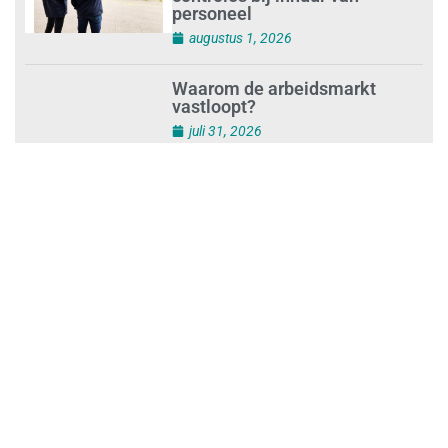
Schoonmaakbedrijven moeten
zich voorbereiden op strengere
controles bij inhuur van
personeel
augustus 1, 2026
Waarom de arbeidsmarkt
vastloopt?
juli 31, 2026
‘Schoonmaak is een kansrijk
beroep’
juli 31, 2026