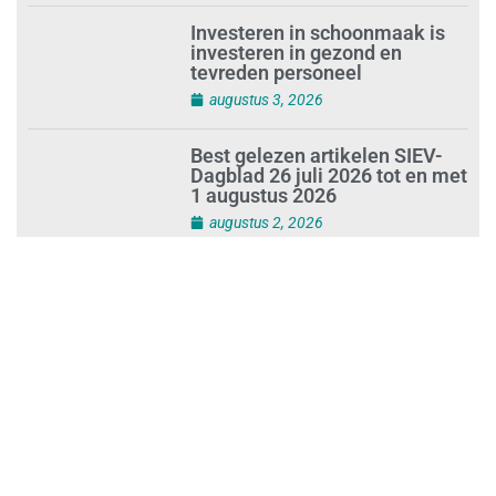
plasticvervuiling
augustus 3, 2026
Investeren in schoonmaak is
investeren in gezond en
tevreden personeel
augustus 3, 2026
Best gelezen artikelen SIEV-
Dagblad 26 juli 2026 tot en met
1 augustus 2026
augustus 2, 2026
‘Nieuwe Zelfstandigenwet
moet veilige haven worden’
augustus 2, 2026
Trust and Law Incassoservices
nieuwe partner van SIEV