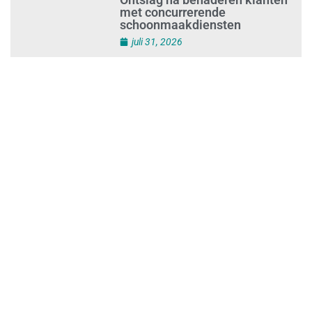
Ontslag na benaderen klanten
met concurrerende
schoonmaakdiensten
juli 31, 2026
Aantal nieuwe
schoonmaakbedrijven groeit,
terwijl minder ondernemingen
stoppen
juli 30, 2026
Mkb-subsidie
Inclusiviteitstechnologie
juli 30, 2026
Blauwe envelop krijg je steeds