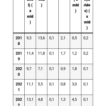
l) (
)
mld
ride
x
)
s) (
mld
x
)
mld
)
201
9,3
13,6
0,1
2,1
0,5
0,2
8
201
11,4
11,8
0,1
1,7
1,2
0,2
9
202
9,7
7,1
0,1
0,9
1,8
0,1
0
202
11,1
5,5
0,1
0,8
3,0
0,1
1
202
13,1
4,8
0,1
1,3
4,5
0,1
2