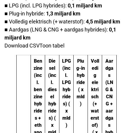
■ LPG (incl. LPG hybrides):
0,1 miljard km
■ Plug-in hybride:
1,3 miljard km
■ Volledig elektrisch (+ waterstof):
4,5 miljard km
■ Aardgas (LNG & CNG + aardgas hybrides):
0,1
miljard km
Download CSVToon tabel
Ben
Die
LPG
Plu
Voll
Aar
zine
sel
(inc
g-in
edi
dga
(inc
(inc
l.
hyb
g
s
l.
l.
LPG
ride
ele
(LN
ben
dies
hyb
( x
ktri
G &
zine
el
ride
mld
sch
CN
hyb
hyb
s) (
)
(+
G +
ride
ride
x
wat
aar
s +
s) (
mld
erst
dga
eth
x
)
of)
s
ano
mld
( x
hyb