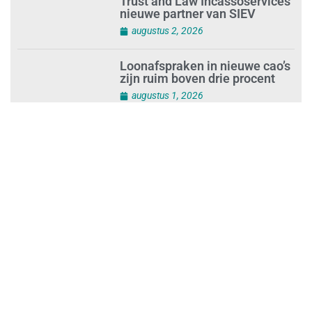
Trust and Law Incassoservices
nieuwe partner van SIEV
augustus 2, 2026
Loonafspraken in nieuwe cao’s
zijn ruim boven drie procent
augustus 1, 2026
Opnieuw SIEV-keurmerk voor
schoonmaakbedrijf Klien na
succesvolle audit
augustus 1, 2026