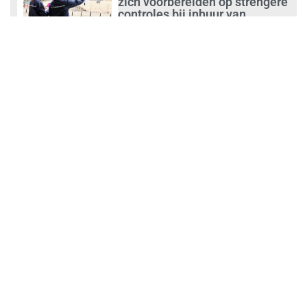
zich voorbereiden op strengere
controles bij inhuur van
personeel
augustus 1, 2026
Waarom de arbeidsmarkt
vastloopt?
juli 31, 2026
‘Schoonmaak is een kansrijk
beroep’
juli 31, 2026
Ontslag na benaderen klanten
met concurrerende
schoonmaakdiensten
juli 31, 2026