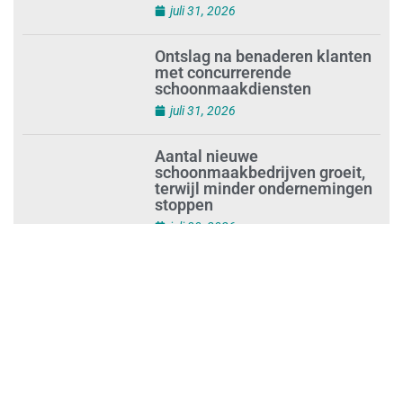
juli 31, 2026
Ontslag na benaderen klanten
met concurrerende
schoonmaakdiensten
juli 31, 2026
Aantal nieuwe
schoonmaakbedrijven groeit,
terwijl minder ondernemingen
stoppen
juli 30, 2026
Mkb-subsidie
Inclusiviteitstechnologie
juli 30, 2026
Blauwe envelop krijg je steeds
vakerdigitaal: zo mis je niets
juli 30, 2026