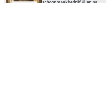
schoonmaakbedrijf Klien na
succesvolle audit
augustus 1, 2026
Schoonmaakbedrijven moeten
zich voorbereiden op strengere
controles bij inhuur van
personeel
augustus 1, 2026
Waarom de arbeidsmarkt
vastloopt?
juli 31, 2026
‘Schoonmaak is een kansrijk