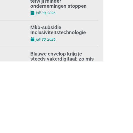
terwijl minder
ondernemingen stoppen
juli 30, 2026
Mkb-subsidie
Inclusiviteitstechnologie
juli 30, 2026
Blauwe envelop krijg je
steeds vakerdigitaal: zo mis
je niets
juli 30, 2026
Aantal zzp’ers groeit weer
naar recordhoogte
juli 29, 2026
Uitdagingen voor het MKB:
‘slim werken en sterk
ondernemen’