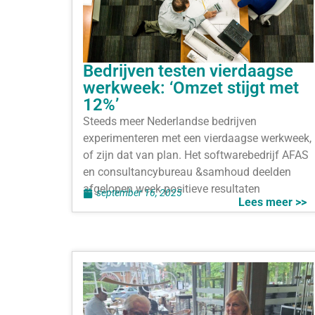
Bedrijven testen vierdaagse
werkweek: ‘Omzet stijgt met
12%’
Steeds meer Nederlandse bedrijven
experimenteren met een vierdaagse werkweek,
of zijn dat van plan. Het softwarebedrijf AFAS
en consultancybureau &samhoud deelden
afgelopen week positieve resultaten
september 16, 2025
Lees meer >>