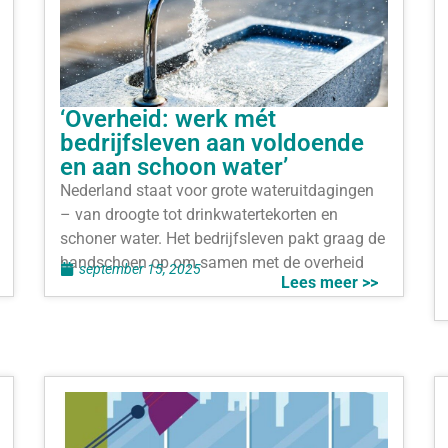
‘Overheid: werk mét
bedrijfsleven aan voldoende
en aan schoon water’
Nederland staat voor grote wateruitdagingen
– van droogte tot drinkwatertekorten en
schoner water. Het bedrijfsleven pakt graag de
handschoen op om samen met de overheid
september 15, 2025
Lees meer >>