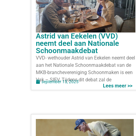
Astrid van Eekelen (VVD)
neemt deel aan Nationale
Schoonmaakdebat
VVD- wethouder Astrid van Eekelen neemt deel
aan het Nationale Schoonmaakdebat van de
MKB-branchevereniging Schoonmaken is een
Vak – SIEV. Tijdens dit debat zal de
september 15, 2025
Lees meer >>