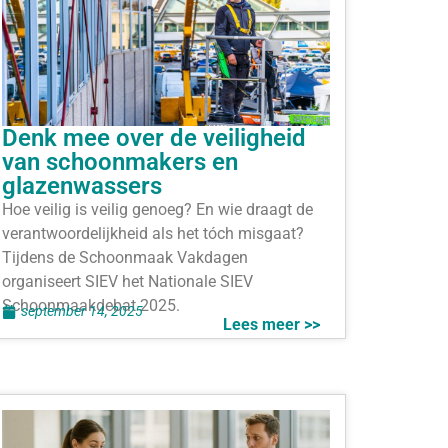
Denk mee over de veiligheid
van schoonmakers en
glazenwassers
Hoe veilig is veilig genoeg? En wie draagt de
verantwoordelijkheid als het tóch misgaat?
Tijdens de Schoonmaak Vakdagen
organiseert SIEV het Nationale SIEV
Schoonmaakdebat 2025.
september 14, 2025
Lees meer >>