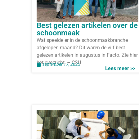
Best gelezen artikelen over de
schoonmaak
Wat speelde er in de schoonmaakbranche
afgelopen maand? Dit waren de vijf best
gelezen artikelen in augustus in Facto. Zie hier
het overzicht. – CSU
september 17, 2025
Lees meer >>