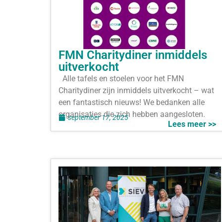
FMN Charitydiner inmiddels
uitverkocht
Alle tafels en stoelen voor het FMN
Charitydiner zijn inmiddels uitverkocht – wat
een fantastisch nieuws! We bedanken alle
organisaties die zich hebben aangesloten.
september 17, 2025
Lees meer >>