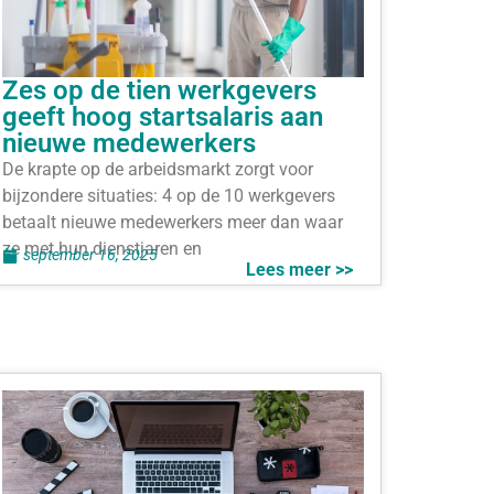
Zes op de tien werkgevers
geeft hoog startsalaris aan
nieuwe medewerkers
De krapte op de arbeidsmarkt zorgt voor
bijzondere situaties: 4 op de 10 werkgevers
betaalt nieuwe medewerkers meer dan waar
ze met hun dienstjaren en
september 16, 2025
Lees meer >>