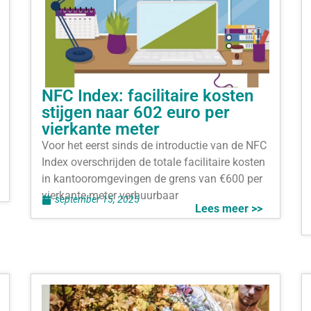
NFC Index: facilitaire kosten
stijgen naar 602 euro per
vierkante meter
Voor het eerst sinds de introductie van de NFC
Index overschrijden de totale facilitaire kosten
in kantooromgevingen de grens van €600 per
vierkante meter verhuurbaar
september 15, 2025
Lees meer >>