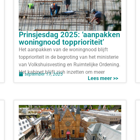
Prinsjesdag 2025: ‘aanpakken
woningnood topprioriteit’
Het aanpakken van de woningnood blijft
topprioriteit in de begroting van het ministerie
van Volkshuisvesting en Ruimtelijke Ordening.
Het kabinet blijft zich inzetten om meer
september 17, 2025
Lees meer >>