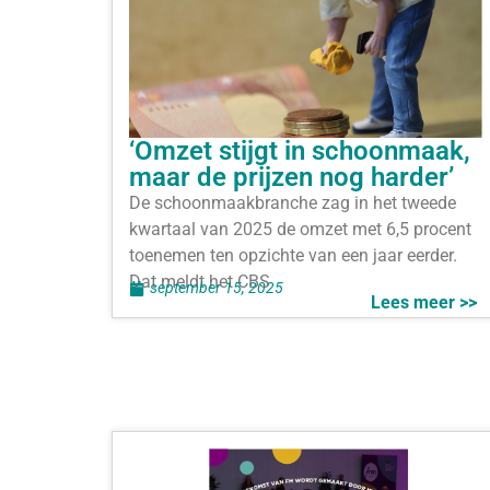
‘Omzet stijgt in schoonmaak,
maar de prijzen nog harder’
De schoonmaakbranche zag in het tweede
kwartaal van 2025 de omzet met 6,5 procent
toenemen ten opzichte van een jaar eerder.
Dat meldt het CBS
september 15, 2025
Lees meer >>