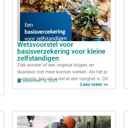
Wetsvoorstel voor
basisverzekering voor kleine
zelfstandigen
Ziek worden of een ongeluk krijgen, en
daardoor niet meer kunnen werken. Als het je
overkomt, dan wil je dat er een vangnet is. Dit
september 14, 2025
Lees meer >>