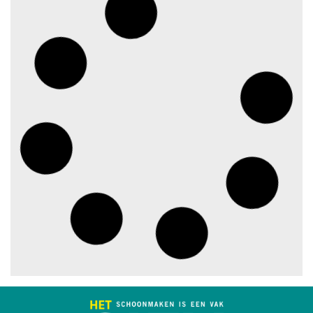
Best gelezen artikelen SIEV-
Dagblad 26 juli 2026 tot en met
1 augustus 2026
augustus 2, 2026
‘Nieuwe Zelfstandigenwet
moet veilige haven worden’
augustus 2, 2026
Trust and Law Incassoservices
nieuwe partner van SIEV
augustus 2, 2026
Loonafspraken in nieuwe cao’s
zijn ruim boven drie procent
augustus 1, 2026
Opnieuw SIEV-keurmerk voor
schoonmaakbedrijf Klien na
succesvolle audit