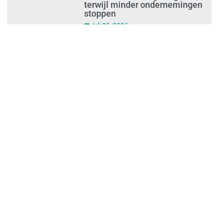
Ontslag na benaderen klanten
met concurrerende
schoonmaakdiensten
juli 31, 2026
Aantal nieuwe
schoonmaakbedrijven groeit,
terwijl minder ondernemingen
stoppen
juli 30, 2026
Mkb-subsidie
Inclusiviteitstechnologie
juli 30, 2026
Blauwe envelop krijg je steeds
vakerdigitaal: zo mis je niets
juli 30, 2026