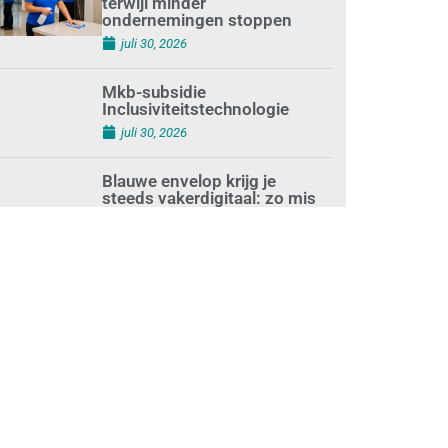
terwijl minder
ondernemingen stoppen
juli 30, 2026
Mkb-subsidie
Inclusiviteitstechnologie
juli 30, 2026
Blauwe envelop krijg je
steeds vakerdigitaal: zo mis
je niets
juli 30, 2026
Aantal zzp’ers groeit weer
naar recordhoogte
juli 29, 2026
Uitdagingen voor het MKB:
‘slim werken en sterk
ondernemen’