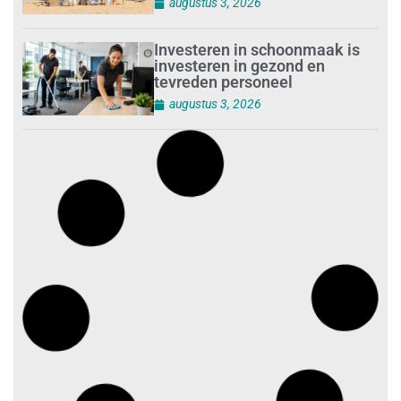
augustus 3, 2026
Investeren in schoonmaak is
investeren in gezond en
tevreden personeel
augustus 3, 2026
Best gelezen artikelen SIEV-
Dagblad 26 juli 2026 tot en met
1 augustus 2026
augustus 2, 2026
‘Nieuwe Zelfstandigenwet
moet veilige haven worden’
augustus 2, 2026
Trust and Law Incassoservices
nieuwe partner van SIEV
augustus 2, 2026