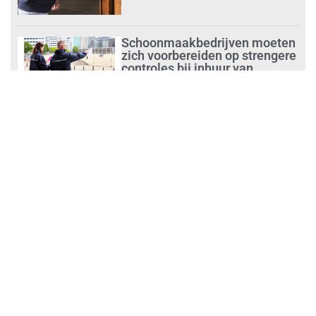
Schoonmaakbedrijven moeten
zich voorbereiden op strengere
controles bij inhuur van
personeel
augustus 1, 2026
Waarom de arbeidsmarkt
vastloopt?
juli 31, 2026
‘Schoonmaak is een kansrijk
beroep’
juli 31, 2026
Ontslag na benaderen klanten
met concurrerende