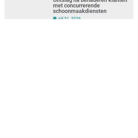
Ontslag na benaderen klanten
met concurrerende
schoonmaakdiensten
juli 31, 2026
Aantal nieuwe
schoonmaakbedrijven groeit,
terwijl minder ondernemingen
stoppen
juli 30, 2026
Mkb-subsidie
Inclusiviteitstechnologie
juli 30, 2026
Blauwe envelop krijg je steeds
vakerdigitaal: zo mis je niets