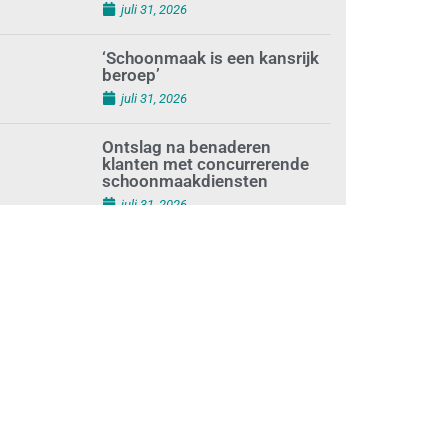
augustus 1, 2026
Waarom de arbeidsmarkt
vastloopt?
juli 31, 2026
‘Schoonmaak is een kansrijk
beroep’
juli 31, 2026
Ontslag na benaderen
klanten met concurrerende
schoonmaakdiensten
juli 31, 2026
Aantal nieuwe
schoonmaakbedrijven groeit,
terwijl minder
ondernemingen stoppen