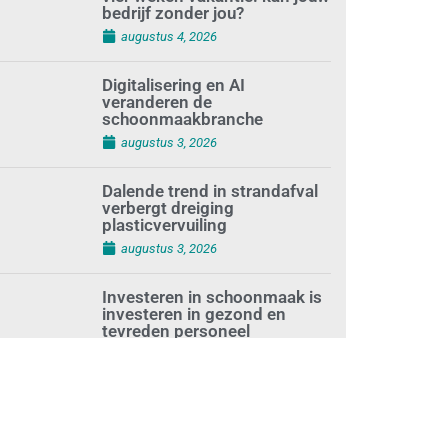
bedrijf zonder jou?
augustus 4, 2026
Digitalisering en AI
veranderen de
schoonmaakbranche
augustus 3, 2026
Dalende trend in strandafval
verbergt dreiging
plasticvervuiling
augustus 3, 2026
Investeren in schoonmaak is
investeren in gezond en
tevreden personeel
augustus 3, 2026
Best gelezen artikelen SIEV-
Dagblad 26 juli 2026 tot en