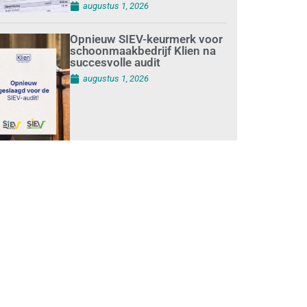
augustus 1, 2026
Opnieuw SIEV-keurmerk voor
schoonmaakbedrijf Klien na
succesvolle audit
augustus 1, 2026
Schoonmaakbedrijven
moeten zich voorbereiden op
strengere controles bij inhuur
van personeel
augustus 1, 2026
Waarom de arbeidsmarkt
vastloopt?
juli 31, 2026