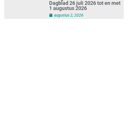
Best gelezen artikelen SIEV-
Dagblad 26 juli 2026 tot en met
1 augustus 2026
augustus 2, 2026
‘Nieuwe Zelfstandigenwet
moet veilige haven worden’
augustus 2, 2026
Trust and Law Incassoservices
nieuwe partner van SIEV
augustus 2, 2026
Loonafspraken in nieuwe cao’s
zijn ruim boven drie procent
augustus 1, 2026