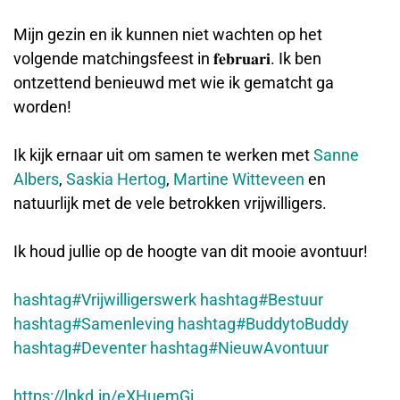
Mijn gezin en ik kunnen niet wachten op het
volgende matchingsfeest in 𝐟𝐞𝐛𝐫𝐮𝐚𝐫𝐢. Ik ben
ontzettend benieuwd met wie ik gematcht ga
worden!
Ik kijk ernaar uit om samen te werken met
Sanne
Albers
,
Saskia Hertog
,
Martine Witteveen
en
natuurlijk met de vele betrokken vrijwilligers.
Ik houd jullie op de hoogte van dit mooie avontuur!
hashtag#Vrijwilligerswerk
hashtag#Bestuur
hashtag#Samenleving
hashtag#BuddytoBuddy
hashtag#Deventer
hashtag#NieuwAvontuur
https://lnkd.in/eXHuemGi