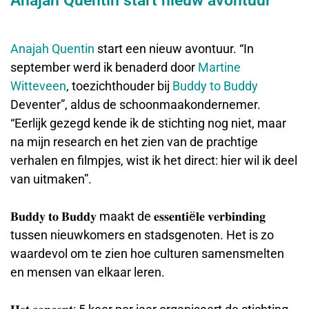
Anajah Quentin start nieuw avontuur
Anajah Quentin
start een nieuw avontuur. “In
september werd ik benaderd door
Martine
Witteveen
, toezichthouder bij
Buddy to Buddy
Deventer”, aldus de schoonmaakondernemer.
“Eerlijk gezegd kende ik de stichting nog niet, maar
na mijn research en het zien van de prachtige
verhalen en filmpjes, wist ik het direct: hier wil ik deel
van uitmaken”.
𝐁𝐮𝐝𝐝𝐲 𝐭𝐨 𝐁𝐮𝐝𝐝𝐲 maakt de 𝐞𝐬𝐬𝐞𝐧𝐭𝐢ë𝐥𝐞 𝐯𝐞𝐫𝐛𝐢𝐧𝐝𝐢𝐧𝐠
tussen nieuwkomers en stadsgenoten. Het is zo
waardevol om te zien hoe culturen samensmelten
en mensen van elkaar leren.