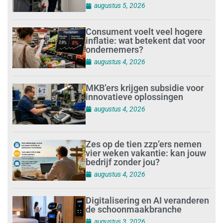
augustus 5, 2026
Consument voelt veel hogere
inflatie: wat betekent dat voor
ondernemers?
augustus 4, 2026
MKB’ers krijgen subsidie voor
innovatieve oplossingen
augustus 4, 2026
Zes op de tien zzp’ers nemen
vier weken vakantie: kan jouw
bedrijf zonder jou?
augustus 4, 2026
Digitalisering en AI veranderen
de schoonmaakbranche
augustus 3, 2026