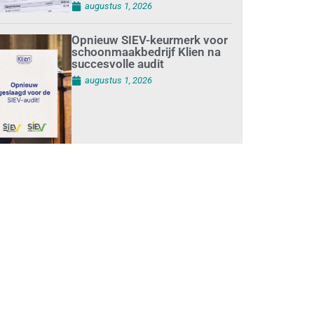
augustus 1, 2026
Opnieuw SIEV-keurmerk voor
schoonmaakbedrijf Klien na
succesvolle audit
augustus 1, 2026
Schoonmaakbedrijven
moeten zich voorbereiden op
strengere controles bij inhuur
van personeel
augustus 1, 2026
Waarom de arbeidsmarkt
vastloopt?
juli 31, 2026