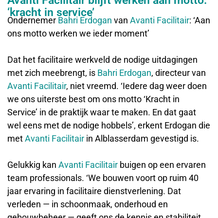
Avanti Facilitair blijft werken aan motto:
‘kracht in service’
Ondernemer
Bahri Erdogan
van
Avanti Facilitair
: ‘Aan
ons motto werken we ieder moment’
Dat het facilitaire werkveld de nodige uitdagingen
met zich meebrengt, is
Bahri Erdogan
, directeur van
Avanti Facilitair
, niet vreemd. ‘Iedere dag weer doen
we ons uiterste best om ons motto ‘Kracht in
Service’ in de praktijk waar te maken. En dat gaat
wel eens met de nodige hobbels’, erkent Erdogan die
met
Avanti Facilitair
in Alblasserdam gevestigd is.
Gelukkig kan
Avanti Facilitair
buigen op een ervaren
team professionals. ‘We bouwen voort op ruim 40
jaar ervaring in facilitaire dienstverlening. Dat
verleden — in schoonmaak, onderhoud en
gebouwbeheer — geeft ons de kennis en stabiliteit