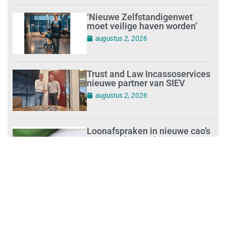
‘Nieuwe Zelfstandigenwet
moet veilige haven worden’
augustus 2, 2026
Trust and Law Incassoservices
nieuwe partner van SIEV
augustus 2, 2026
Loonafspraken in nieuwe cao’s
zijn ruim boven drie procent
augustus 1, 2026
Opnieuw SIEV-keurmerk voor
schoonmaakbedrijf Klien na
succesvolle audit
augustus 1, 2026