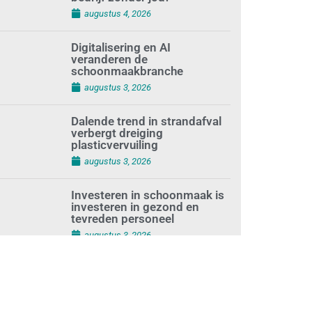
bedrijf zonder jou?
augustus 4, 2026
Digitalisering en AI
veranderen de
schoonmaakbranche
augustus 3, 2026
Dalende trend in strandafval
verbergt dreiging
plasticvervuiling
augustus 3, 2026
Investeren in schoonmaak is
investeren in gezond en
tevreden personeel
augustus 3, 2026
Best gelezen artikelen SIEV-
Dagblad 26 juli 2026 tot en