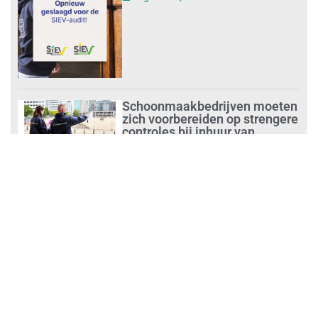
Schoonmaakbedrijven moeten
zich voorbereiden op strengere
controles bij inhuur van
personeel
augustus 1, 2026
Waarom de arbeidsmarkt
vastloopt?
juli 31, 2026
‘Schoonmaak is een kansrijk
beroep’
juli 31, 2026