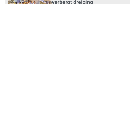
verbergt dreiging
plasticvervuiling
augustus 3, 2026
Investeren in schoonmaak is
investeren in gezond en
tevreden personeel
augustus 3, 2026
Best gelezen artikelen SIEV-
Dagblad 26 juli 2026 tot en met
1 augustus 2026
augustus 2, 2026
‘Nieuwe Zelfstandigenwet
moet veilige haven worden’
augustus 2, 2026
Trust and Law Incassoservices