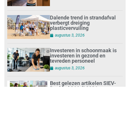
Dalende trend in strandafval
verbergt dreiging
plasticvervuiling
augustus 3, 2026
Investeren in schoonmaak is
investeren in gezond en
tevreden personeel
augustus 3, 2026
Best gelezen artikelen SIEV-
Dagblad 26 juli 2026 tot en met
1 augustus 2026
augustus 2, 2026
‘Nieuwe Zelfstandigenwet
moet veilige haven worden’
augustus 2, 2026