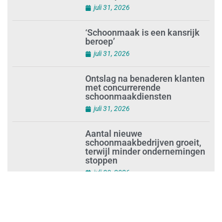
controles bij inhuur van
personeel
augustus 1, 2026
Waarom de arbeidsmarkt
vastloopt?
juli 31, 2026
‘Schoonmaak is een kansrijk
beroep’
juli 31, 2026
Ontslag na benaderen klanten
met concurrerende
schoonmaakdiensten
juli 31, 2026
Aantal nieuwe
schoonmaakbedrijven groeit,
terwijl minder ondernemingen