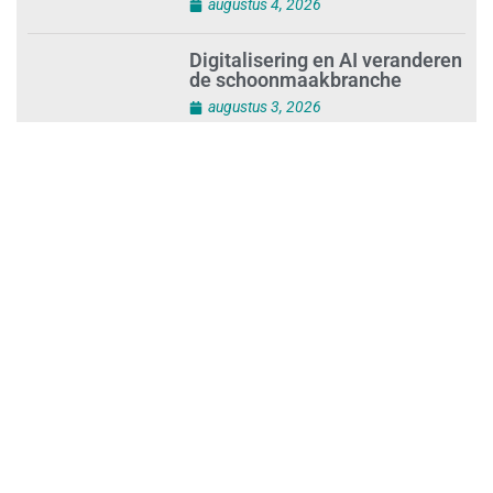
bedrijf zonder jou?
augustus 4, 2026
Digitalisering en AI veranderen
de schoonmaakbranche
augustus 3, 2026
Dalende trend in strandafval
verbergt dreiging
plasticvervuiling
augustus 3, 2026
Investeren in schoonmaak is
investeren in gezond en
tevreden personeel
augustus 3, 2026
Best gelezen artikelen SIEV-