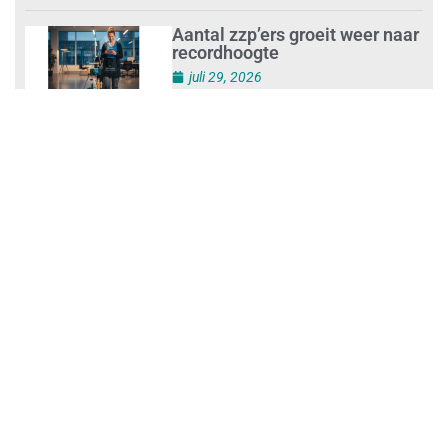
juli 30, 2026
Aantal zzp’ers groeit weer naar
recordhoogte
juli 29, 2026
Uitdagingen voor het MKB:
‘slim werken en sterk
ondernemen’
juli 29, 2026
Legal Company houdt
ontbijtsessie ‘Legal Self-
Defence for Companies’
juli 29, 2026