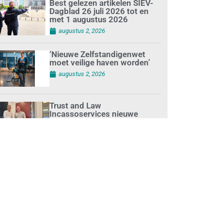
Best gelezen artikelen SIEV-
Dagblad 26 juli 2026 tot en
met 1 augustus 2026
augustus 2, 2026
‘Nieuwe Zelfstandigenwet
moet veilige haven worden’
augustus 2, 2026
Trust and Law
Incassoservices nieuwe
partner van SIEV
augustus 2, 2026
Loonafspraken in nieuwe
cao’s zijn ruim boven drie
procent
augustus 1, 2026
Opnieuw SIEV-keurmerk voor
schoonmaakbedrijf Klien na