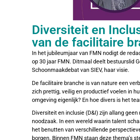
Diversiteit en Incl
van de facilitaire b
In het jubileumjaar van FMN nodigt de redac
op 30 jaar FMN. Ditmaal deelt bestuurslid 
Schoonmaakdebat van SIEV, haar visie.
De facilitaire branche is van nature een v
zich prettig, veilig en productief voelen in
omgeving eigenlijk? En hoe divers is het te
Diversiteit en inclusie (D&I) zijn allang ge
noodzaak. In een wereld waarin talent schaar
het benutten van verschillende perspectieve
borgen. Binnen FMN staan deze thema’s ste