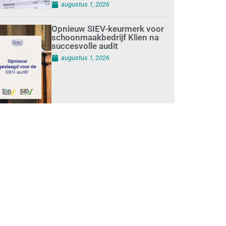
augustus 1, 2026
Opnieuw SIEV-keurmerk voor
schoonmaakbedrijf Klien na
succesvolle audit
augustus 1, 2026
Schoonmaakbedrijven
moeten zich voorbereiden op
strengere controles bij inhuur
van personeel
augustus 1, 2026
Waarom de arbeidsmarkt
vastloopt?
juli 31, 2026