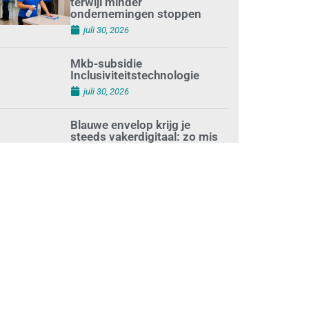
terwijl minder
ondernemingen stoppen
juli 30, 2026
Mkb-subsidie
Inclusiviteitstechnologie
juli 30, 2026
Blauwe envelop krijg je
steeds vakerdigitaal: zo mis
je niets
juli 30, 2026
Aantal zzp’ers groeit weer
naar recordhoogte
juli 29, 2026
Uitdagingen voor het MKB:
‘slim werken en sterk
ondernemen’