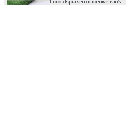
Loonafspraken in nieuwe cao’s
zijn ruim boven drie procent
augustus 1, 2026
Opnieuw SIEV-keurmerk voor
schoonmaakbedrijf Klien na
succesvolle audit
augustus 1, 2026
Schoonmaakbedrijven moeten
zich voorbereiden op strengere
controles bij inhuur van
personeel
augustus 1, 2026