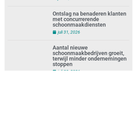
vastloopt?
juli 31, 2026
‘Schoonmaak is een kansrijk
beroep’
juli 31, 2026
Ontslag na benaderen klanten
met concurrerende
schoonmaakdiensten
juli 31, 2026
Aantal nieuwe
schoonmaakbedrijven groeit,
terwijl minder ondernemingen
stoppen
juli 30, 2026