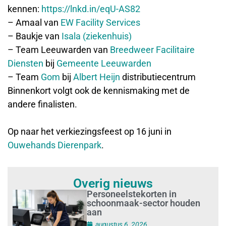
kennen:
https://lnkd.in/eqU-AS82
– Amaal van
EW Facility Services
– Baukje van
Isala (ziekenhuis)
– Team Leeuwarden van
Breedweer Facilitaire
Diensten
bij
Gemeente Leeuwarden
– Team
Gom
bij
Albert Heijn
distributiecentrum
Binnenkort volgt ook de kennismaking met de
andere finalisten.
Op naar het verkiezingsfeest op 16 juni in
Ouwehands Dierenpark
.
Overig nieuws
Personeelstekorten in
schoonmaak-sector houden
aan
augustus 6, 2026