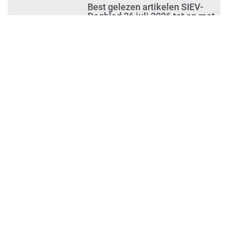
Best gelezen artikelen SIEV-
Dagblad 26 juli 2026 tot en met
1 augustus 2026
augustus 2, 2026
‘Nieuwe Zelfstandigenwet
moet veilige haven worden’
augustus 2, 2026
Trust and Law Incassoservices
nieuwe partner van SIEV
augustus 2, 2026
Loonafspraken in nieuwe cao’s
zijn ruim boven drie procent
augustus 1, 2026