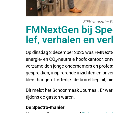
SIEV-voorzitter 
FMNextGen bij Spec
lef, verhalen en ve
Op dinsdag 2 december 2025 was FMNextGen 
energie- en CO₂-neutrale hoofdkantoor, ont
verzamelden jonge ondernemers en profess
gesprekken, inspirerende inzichten en onv
bleef hangen. Letterlijk: de borrel liep uit
Dit meldt het Schoonmaak Journaal. Er war
tijdens de gasten waren.
De Spectro-manier