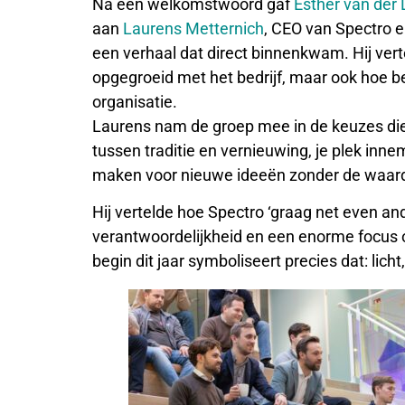
Na een welkomstwoord gaf
Esther van der 
aan
Laurens Metternich
, CEO van Spectro e
een verhaal dat direct binnenkwam. Hij vertel
opgegroeid met het bedrijf, maar ook hoe 
organisatie.
Laurens nam de groep mee in de keuzes die 
tussen traditie en vernieuwing, je plek inne
maken voor nieuwe ideeën zonder de waarden
Hij vertelde hoe Spectro ‘graag net even an
verantwoordelijkheid en een enorme focus 
begin dit jaar symboliseert precies dat: li