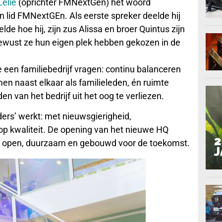
Lelie
(oprichter FMNextGen) het woord
n lid FMNextGEn. Als eerste spreker deelde hij
de hoe hij, zijn zus Alissa en broer Quintus zijn
bewust ze hun eigen plek hebben gekozen in de
een familiebedrijf vragen: continu balanceren
men naast elkaar als familieleden, én ruimte
 van het bedrijf uit het oog te verliezen.
ders’ werkt: met nieuwsgierigheid,
op kwaliteit. De opening van het nieuwe HQ
cht, open, duurzaam en gebouwd voor de toekomst.