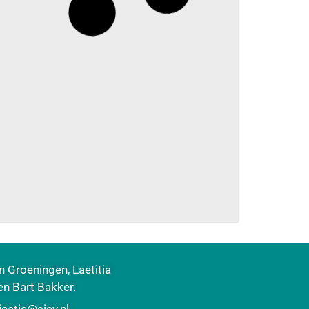
n Groeningen, Laetitia
en Bart Bakker.
atie@siev.nl