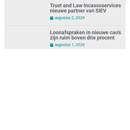
Trust and Law Incassoservices
nieuwe partner van SIEV
augustus 2, 2026
Loonafspraken in nieuwe cao’s
zijn ruim boven drie procent
augustus 1, 2026
Opnieuw SIEV-keurmerk voor
schoonmaakbedrijf Klien na
succesvolle audit
augustus 1, 2026