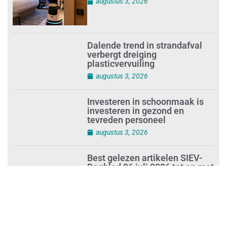
augustus 3, 2026
Dalende trend in strandafval
verbergt dreiging
plasticvervuiling
augustus 3, 2026
Investeren in schoonmaak is
investeren in gezond en
tevreden personeel
augustus 3, 2026
Best gelezen artikelen SIEV-
Dagblad 26 juli 2026 tot en met
1 augustus 2026
augustus 2, 2026
‘Nieuwe Zelfstandigenwet
moet veilige haven worden’