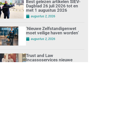
Best gelezen artikelen SIEV-
Dagblad 26 juli 2026 tot en
met 1 augustus 2026
augustus 2, 2026
‘Nieuwe Zelfstandigenwet
moet veilige haven worden’
augustus 2, 2026
Trust and Law
Incassoservices nieuwe
partner van SIEV
augustus 2, 2026
Loonafspraken in nieuwe
cao’s zijn ruim boven drie
procent
augustus 1, 2026
Opnieuw SIEV-keurmerk voor
schoonmaakbedrijf Klien na