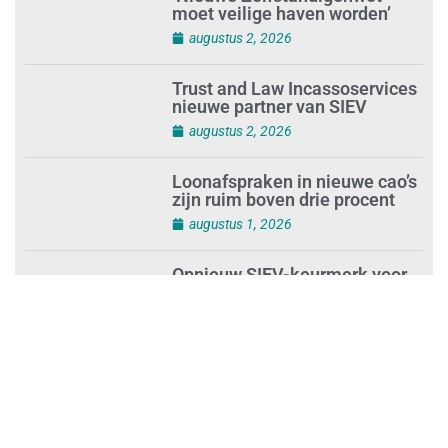
‘Nieuwe Zelfstandigenwet
moet veilige haven worden’
augustus 2, 2026
Trust and Law Incassoservices
nieuwe partner van SIEV
augustus 2, 2026
Loonafspraken in nieuwe cao’s
zijn ruim boven drie procent
augustus 1, 2026
Opnieuw SIEV-keurmerk voor
schoonmaakbedrijf Klien na
succesvolle audit
augustus 1, 2026