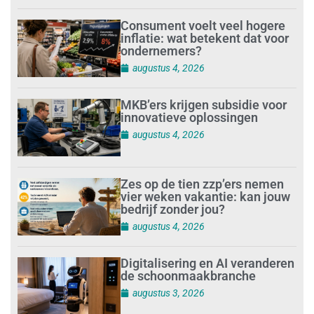
Consument voelt veel hogere
inflatie: wat betekent dat voor
ondernemers?
augustus 4, 2026
MKB’ers krijgen subsidie voor
innovatieve oplossingen
augustus 4, 2026
Zes op de tien zzp’ers nemen
vier weken vakantie: kan jouw
bedrijf zonder jou?
augustus 4, 2026
Digitalisering en AI veranderen
de schoonmaakbranche
augustus 3, 2026